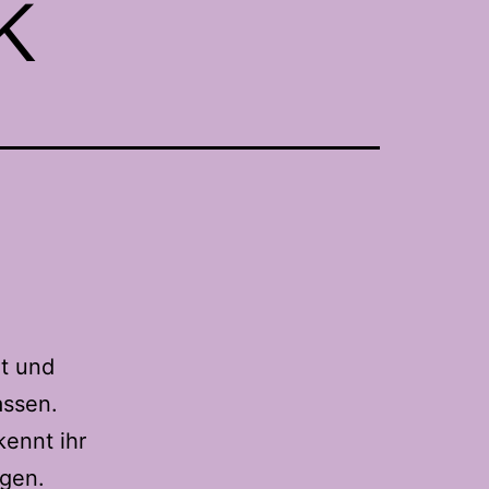
k
t und
assen.
kennt ihr
ngen.