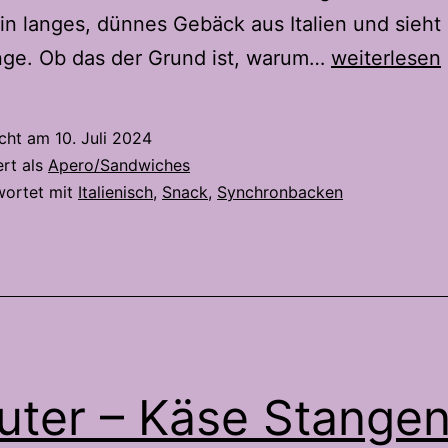
ein langes, dünnes Gebäck aus Italien und sieht
Lingue
nge. Ob das der Grund ist, warum…
weiterlesen
di
Suocera
icht am
10. Juli 2024
ert als
Apero/Sandwiches
wortet mit
Italienisch
,
Snack
,
Synchronbacken
uter – Käse Stange