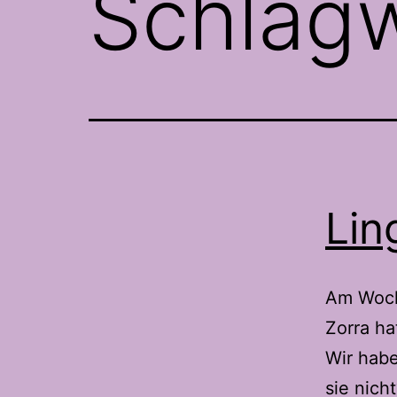
Schlag
Lin
Am Woch
Zorra ha
Wir habe
sie nich