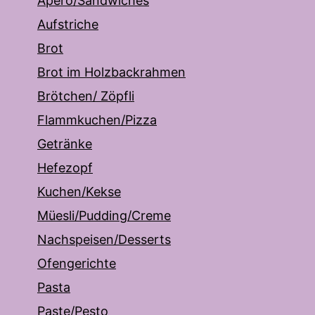
Apero/Sandwiches
Aufstriche
Brot
Brot im Holzbackrahmen
Brötchen/ Zöpfli
Flammkuchen/Pizza
Getränke
Hefezopf
Kuchen/Kekse
Müesli/Pudding/Creme
Nachspeisen/Desserts
Ofengerichte
Pasta
Paste/Pesto