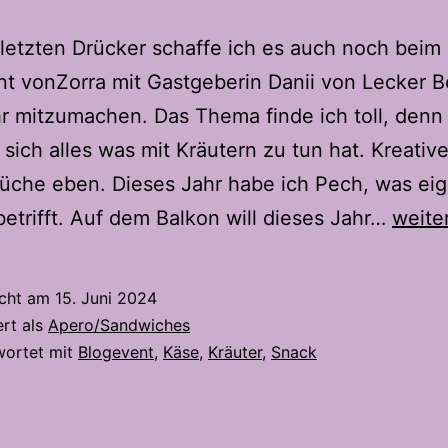
letzten Drücker schaffe ich es auch noch beim
t vonZorra mit Gastgeberin Danii von Lecker 
 mitzumachen. Das Thema finde ich toll, denn 
sich alles was mit Kräutern zu tun hat. Kreativ
üche eben. Dieses Jahr habe ich Pech, was ei
Kräut
betrifft. Auf dem Balkon will dieses Jahr…
weite
–
Käse
icht am
15. Juni 2024
Stang
ert als
Apero/Sandwiches
wortet mit
Blogevent
,
Käse
,
Kräuter
,
Snack