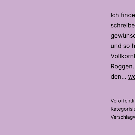
Ich find
schreibe
gewünsc
und so h
Vollkorn
Roggen. 
Vo
den…
we
fü
He
Veröffentl
Kategorisi
Verschlag