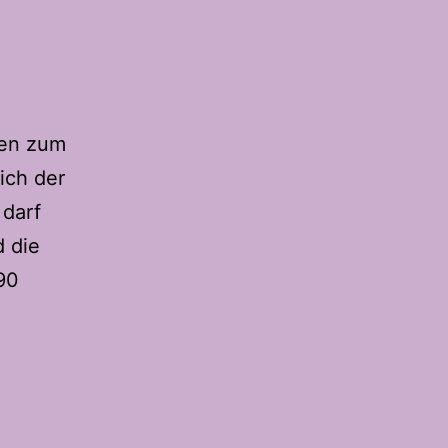
hen zum
ich der
 darf
 die
90