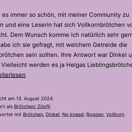
e es immer so schön, mit meiner Community zu
n und eine Leserin hat sich Vollkornbrötchen v
ht. Dem Wunsch komme ich natürlich sehr ger
abe ich sie gefragt, mit welchem Getreide die
brötchen sein sollten. Ihre Antwort war Dinkel 
Vielleicht werden es ja Helgas Lieblingsbrötch
llkornbrötchen
iterlesen
r
lga
icht am
13. August 2024
ert als
Brötchen/ Zöpfli
wortet mit
Brötchen
,
Dinkel
,
No knead
,
Roggen
,
Vollkorn