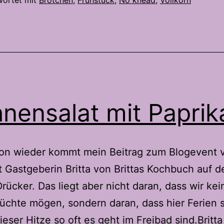
wortet mit
Brötchen
,
Frühstück
,
No knead
,
Vollkorn
nensalat mit Paprik
on wieder kommt mein Beitrag zum Blogevent 
t Gastgeberin Britta von Brittas Kochbuch auf d
Drücker. Das liegt aber nicht daran, dass wir kei
üchte mögen, sondern daran, dass hier Ferien 
dieser Hitze so oft es geht im Freibad sind.Britta