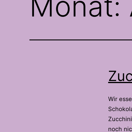
Monat:
Zuc
Wir ess
Schokola
Zucchin
noch nic