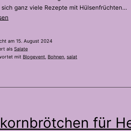
B
sich ganz viele Rezepte mit Hülsenfrüchten…
m
sen
P
icht am
15. August 2024
ert als
Salate
wortet mit
Blogevent
,
Bohnen
,
salat
lkornbrötchen für H