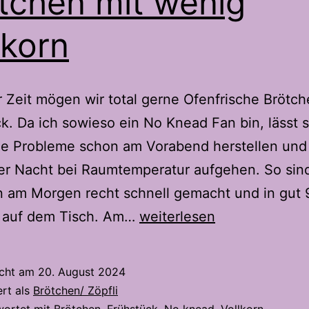
tchen mit wenig
lkorn
er Zeit mögen wir total gerne Ofenfrische Brötc
k. Da ich sowieso ein No Knead Fan bin, lässt s
ne Probleme schon am Vorabend herstellen und
er Nacht bei Raumtemperatur aufgehen. So sind
n am Morgen recht schnell gemacht und in gut 
Brötchen
 auf dem Tisch. Am…
weiterlesen
mit
wenig
icht am
20. August 2024
Vollkorn
ert als
Brötchen/ Zöpfli