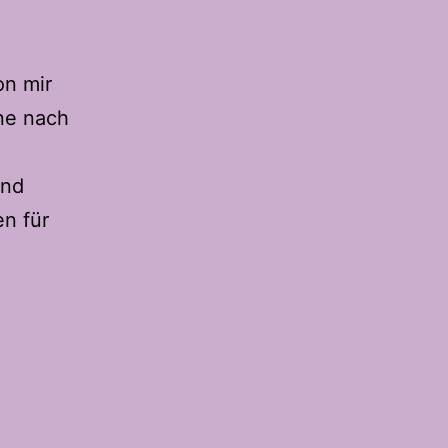
on mir
ne nach
und
en für