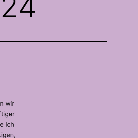
024
n wir
tiger
e ich
tigen,