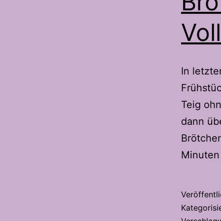
Brö
Vol
In letzt
Frühstüc
Teig oh
dann üb
Brötche
Minuten
Veröffentl
Kategorisi