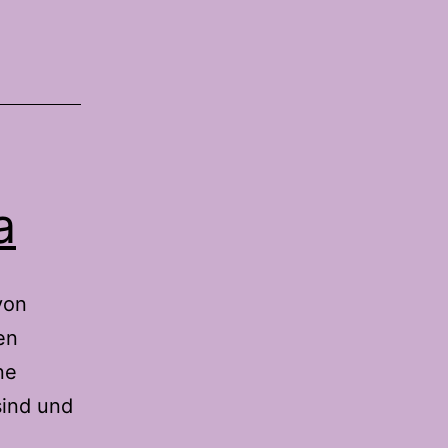
a
von
en
ne
sind und