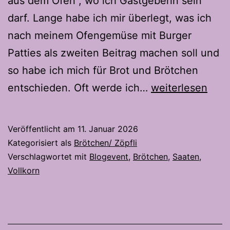
aus dem Ofen , wo ich Gastgeberin sein
darf. Lange habe ich mir überlegt, was ich
nach meinem Ofengemüse mit Burger
Patties als zweiten Beitrag machen soll und
so habe ich mich für Brot und Brötchen
Vollkorn-
entschieden. Oft werde ich…
weiterlesen
Saaten-
Brot
Veröffentlicht am
11. Januar 2026
und
Kategorisiert als
Brötchen/ Zöpfli
Brötchen
Verschlagwortet mit
Blogevent
,
Brötchen
,
Saaten
,
Vollkorn
–
Ein
Teig,
zwei