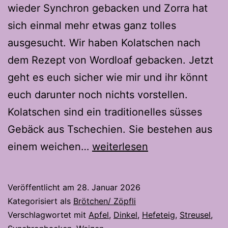
wieder Synchron gebacken und Zorra hat
sich einmal mehr etwas ganz tolles
ausgesucht. Wir haben Kolatschen nach
dem Rezept von Wordloaf gebacken. Jetzt
geht es euch sicher wie mir und ihr könnt
euch darunter noch nichts vorstellen.
Kolatschen sind ein traditionelles süsses
Gebäck aus Tschechien. Sie bestehen aus
Kolatschen-
einem weichen…
weiterlesen
Hefeteig
trifft
Veröffentlicht am
28. Januar 2026
auf
Kategorisiert als
Brötchen/ Zöpfli
Apfelfüllung
Verschlagwortet mit
Apfel
,
Dinkel
,
Hefeteig
,
Streusel
,