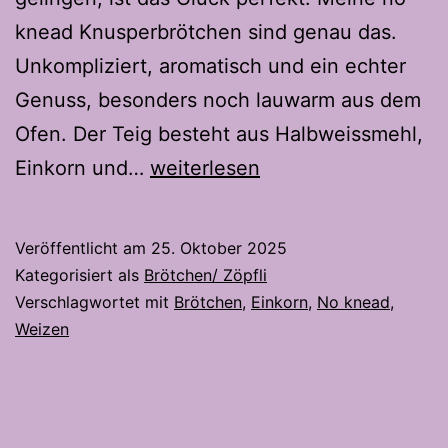
knead Knusperbrötchen sind genau das.
Unkompliziert, aromatisch und ein echter
Genuss, besonders noch lauwarm aus dem
Ofen. Der Teig besteht aus Halbweissmehl,
No
Einkorn und…
weiterlesen
Knead
Knusperbrötchen
Veröffentlicht am
25. Oktober 2025
–
Kategorisiert als
Brötchen/ Zöpfli
Am
Verschlagwortet mit
Brötchen
,
Einkorn
,
No knead
,
Weizen
Morgen
in
unter
einer