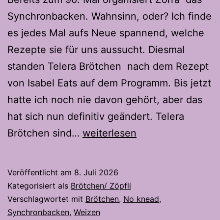
Synchronbacken. Wahnsinn, oder? Ich finde
es jedes Mal aufs Neue spannend, welche
Rezepte sie für uns aussucht. Diesmal
standen Telera Brötchen nach dem Rezept
von Isabel Eats auf dem Programm. Bis jetzt
hatte ich noch nie davon gehört, aber das
hat sich nun definitiv geändert. Telera
Telera
Brötchen sind…
weiterlesen
Brötchen-
Der
Veröffentlicht am
8. Juli 2026
Mexikanische
Kategorisiert als
Brötchen/ Zöpfli
Sandwich
Verschlagwortet mit
Brötchen
,
No knead
,
Synchronbacken
,
Weizen
Klassiker