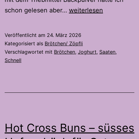
Schnelle
schon gelesen aber…
weiterlesen
Joghurtbrötchen
–
Veröffentlicht am
24. März 2026
ohne
Kategorisiert als
Brötchen/ Zöpfli
Hefe
Verschlagwortet mit
Brötchen
,
Joghurt
,
Saaten
,
Schnell
und
in
einer
Stunde
auf
dem
Hot Cross Buns – süsses
Tisch