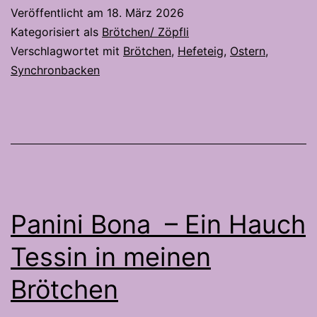
Buns
Veröffentlicht am
18. März 2026
–
Kategorisiert als
Brötchen/ Zöpfli
süsses
Verschlagwortet mit
Brötchen
,
Hefeteig
,
Ostern
,
Synchronbacken
Hefegebäck
für
Ostern
Panini Bona – Ein Hauch
Tessin in meinen
Brötchen