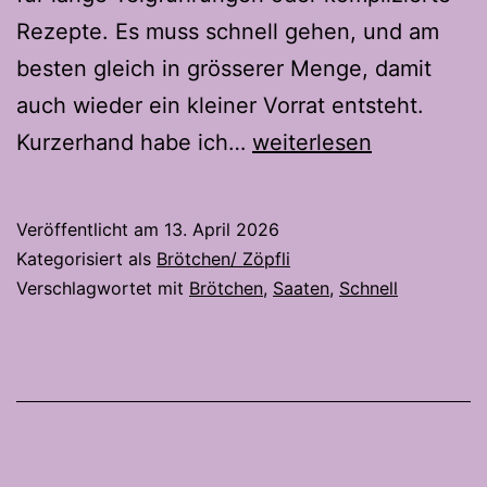
Rezepte. Es muss schnell gehen, und am
besten gleich in grösserer Menge, damit
auch wieder ein kleiner Vorrat entsteht.
Knusprige
Kurzerhand habe ich…
weiterlesen
Halbweiss
Brötchen
Veröffentlicht am
13. April 2026
–
Kategorisiert als
Brötchen/ Zöpfli
In
Verschlagwortet mit
Brötchen
,
Saaten
,
Schnell
nur
4
Stunden
auf
dem