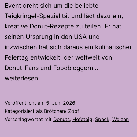
Event dreht sich um die beliebte
Teigkringel-Spezialität und lädt dazu ein,
kreative Donut-Rezepte zu teilen. Er hat
seinen Ursprung in den USA und
inzwischen hat sich daraus ein kulinarischer
Feiertag entwickelt, der weltweit von
Flammkuche
Donut-Fans und Foodbloggern…
Donuts-
weiterlesen
Der
Snack-
Veröffentlicht am
5. Juni 2026
Hit
Kategorisiert als
Brötchen/ Zöpfli
in
Verschlagwortet mit
Donuts
,
Hefeteig
,
Speck
,
Weizen
Donutform