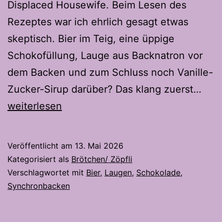
Displaced Housewife. Beim Lesen des
Rezeptes war ich ehrlich gesagt etwas
skeptisch. Bier im Teig, eine üppige
Schokofüllung, Lauge aus Backnatron vor
dem Backen und zum Schluss noch Vanille-
Sch
Zucker-Sirup darüber? Das klang zuerst…
Pret
weiterlesen
Bun
–
Veröffentlicht am
13. Mai 2026
Süss
Kategorisiert als
Brötchen/ Zöpfli
salz
Verschlagwortet mit
Bier
,
Laugen
,
Schokolade
,
Synchronbacken
und
übe