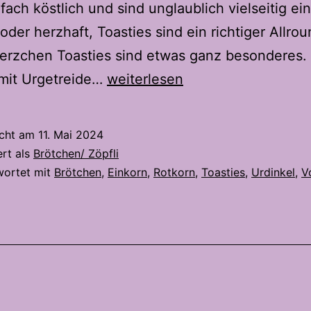
fach köstlich und sind unglaublich vielseitig ei
oder herzhaft, Toasties sind ein richtiger Allrou
erzchen Toasties sind etwas ganz besonderes. 
Urgetreide
mit Urgetreide…
weiterlesen
Herzchen
Toasties
icht am
11. Mai 2024
ert als
Brötchen/ Zöpfli
wortet mit
Brötchen
,
Einkorn
,
Rotkorn
,
Toasties
,
Urdinkel
,
V