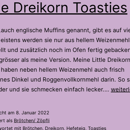
tle Dreikorn Toasties
,auch englische Muffins genannt, gibt es auf vi
Meistens werden sie nur aus hellem Weizenmehl
llt und zusätzlich noch im Ofen fertig gebacke
 grösser als meine Version. Meine Little Dreikor
s haben neben hellem Weizenmehl auch frisch
es Dinkel und Roggenvollkornmehl darin. So s
Little
der und sie schmecken einfach lecker.…
weiter
Dreiko
Toasti
icht am
8. Januar 2022
ert als
Brötchen/ Zöpfli
wortet mit
Brötchen
,
Dreikorn
,
Hefeteig
,
Toasties