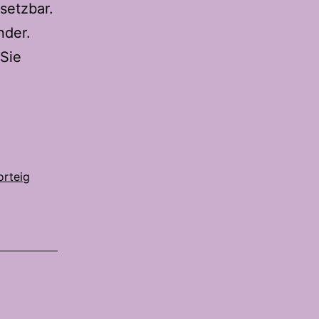
nsetzbar.
nder.
Sie
orteig