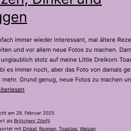
ggen
infach immer wieder interessant, mal ältere Rez
iten und vor allem neue Fotos zu machen. Dam
o unglaublich stolz auf meine Little Dreikorn Toas
 bi es immer noch, aber das Foto von damals gef
ht mehr. Grund genug, neue Fotos zu machen un
tle
iterlesen
eikorn
asties
icht am
28. Februar 2025
0-
ert als
Brötchen/ Zöpfli
e
wortet mit
Dinkel
,
Roggen
,
Toasties
,
Weizen