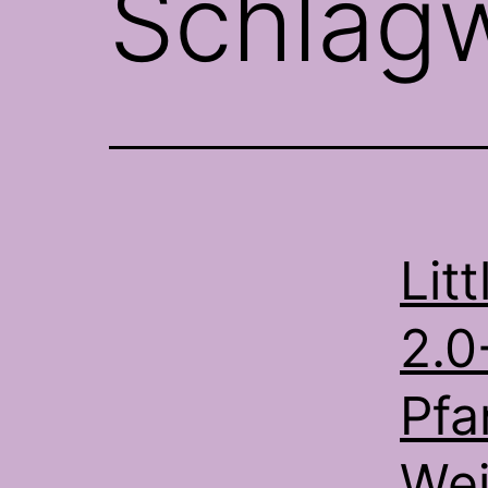
Schlag
Lit
2.0
Pfa
Wei