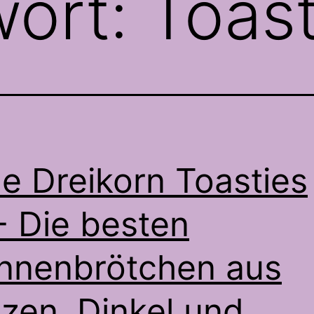
wort:
Toast
tle Dreikorn Toasties
- Die besten
nnenbrötchen aus
zen, Dinkel und