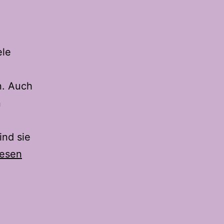
ele
n. Auch
n
ind sie
lesen
rn
es