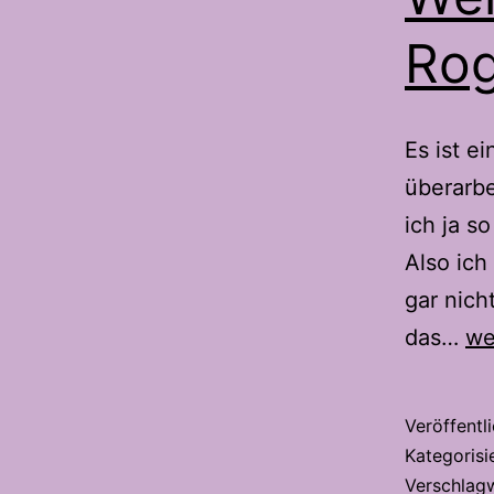
Ro
Es ist e
überarbe
ich ja s
Also ich
gar nic
Lit
das…
we
Dr
To
Veröffentl
2.
Kategorisi
Di
Verschlag