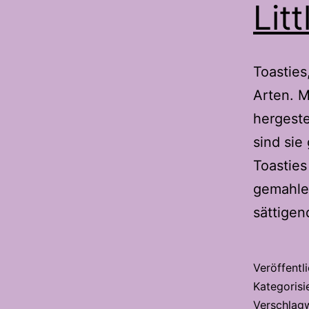
Lit
Toasties
Arten. 
hergeste
sind sie
Toastie
gemahlen
sättigen
Veröffentl
Kategorisi
Verschlag