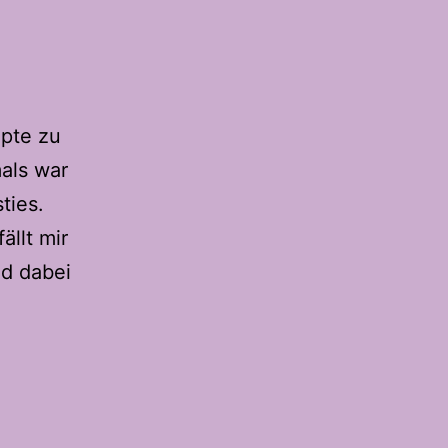
epte zu
als war
ties.
ällt mir
d dabei