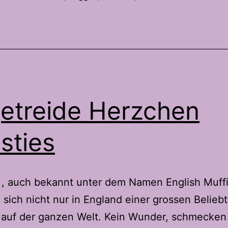
sten
annenbrötchen
s
izen,
nkel
d
etreide Herzchen
ggen
sties
 , auch bekannt unter dem Namen English Muffi
 sich nicht nur in England einer grossen Beliebt
 auf der ganzen Welt. Kein Wunder, schmecken 