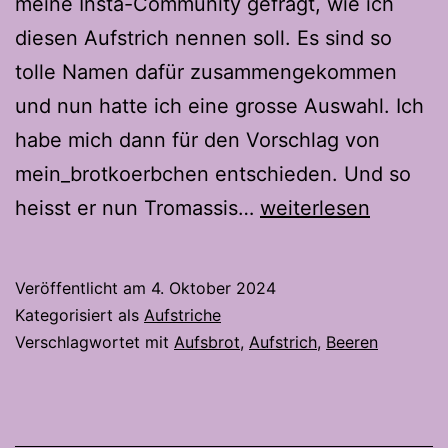
meine Insta-Community gefragt, wie ich
diesen Aufstrich nennen soll. Es sind so
tolle Namen dafür zusammengekommen
und nun hatte ich eine grosse Auswahl. Ich
habe mich dann für den Vorschlag von
mein_brotkoerbchen entschieden. Und so
Tromassis
heisst er nun Tromassis…
weiterlesen
(Aufstrich
mit
Veröffentlicht am
4. Oktober 2024
Trauben,
Kategorisiert als
Aufstriche
Brombeeren
Verschlagwortet mit
Aufsbrot
,
Aufstrich
,
Beeren
und
Cassis)