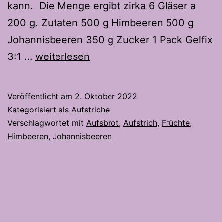
kann. Die Menge ergibt zirka 6 Gläser a
200 g. Zutaten 500 g Himbeeren 500 g
Johannisbeeren 350 g Zucker 1 Pack Gelfix
Himbeer-
3:1 …
weiterlesen
Johannisbeer
Aufstrich
Veröffentlicht am
2. Oktober 2022
mit
Kategorisiert als
Aufstriche
Tonka
Verschlagwortet mit
Aufsbrot
,
Aufstrich
,
Früchte
,
Himbeeren
,
Johannisbeeren