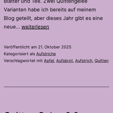
Blätter und Tee. Zwei Quittengelee
Varianten habe ich bereits auf meinem
Blog geteilt, aber dieses Jahr gibt es eine
Apfel
neue…
weiterlesen
Quittengelee
–
Veröffentlicht am
21. Oktober 2025
Alle
Kategorisiert als
Aufstriche
guten
Verschlagwortet mit
Apfel
,
Aufsbrot
,
Aufstrich
,
Quitten
Dinge
sind
3