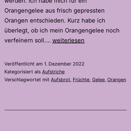
werden. Ich habe mich für ein
Orangengelee aus frisch gepressten
Orangen entschieden. Kurz habe ich
überlegt, ob ich mein Orangengelee noch
Orangen
verfeinern soll.…
weiterlesen
–
Gelee
Veröffentlicht am
1. Dezember 2022
Kategorisiert als
Aufstriche
Verschlagwortet mit
Aufsbrot
,
Früchte
,
Gelee
,
Orangen