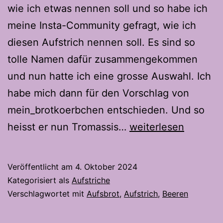
wie ich etwas nennen soll und so habe ich
meine Insta-Community gefragt, wie ich
diesen Aufstrich nennen soll. Es sind so
tolle Namen dafür zusammengekommen
und nun hatte ich eine grosse Auswahl. Ich
habe mich dann für den Vorschlag von
mein_brotkoerbchen entschieden. Und so
Tromassis
heisst er nun Tromassis…
weiterlesen
(Aufstrich
mit
Veröffentlicht am
4. Oktober 2024
Trauben,
Kategorisiert als
Aufstriche
Brombeeren
Verschlagwortet mit
Aufsbrot
,
Aufstrich
,
Beeren
und