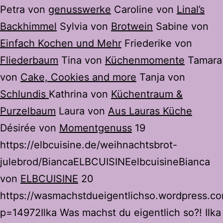
Petra von
genusswerke
Caroline von
Linal’s
Backhimmel
Sylvia von
Brotwein
Sabine von
Einfach Kochen und Mehr
Friederike von
Fliederbaum
Tina von
Küchenmomente
Tamara
von
Cake, Cookies and more
Tanja von
Schlundis
Kathrina von
Küchentraum &
Purzelbaum
Laura von
Aus Lauras Küche
Désirée von
Momentgenuss
19
https://elbcuisine.de/weihnachtsbrot-
julebrod/BiancaELBCUISINEelbcuisineBianca
von
ELBCUISINE
20
https://wasmachstdueigentlichso.wordpress.c
p=14972Ilka Was machst du eigentlich so?! Ilka