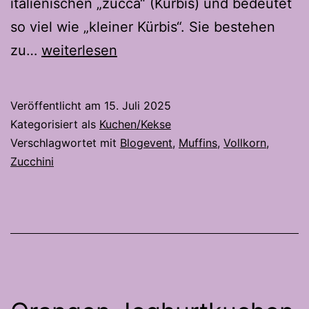
italienischen „zucca“ (Kürbis) und bedeutet
so viel wie „kleiner Kürbis“. Sie bestehen
Vollkorn
zu…
weiterlesen
Zucchini
Muffins-
Veröffentlicht am
15. Juli 2025
Mit
Kategorisiert als
Kuchen/Kekse
Schoggi
Verschlagwortet mit
Blogevent
,
Muffins
,
Vollkorn
,
Zucchini
Stückli
für
noch
mehr
Genuss