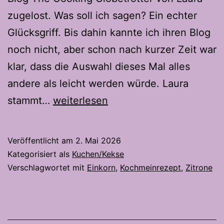
zugelost. Was soll ich sagen? Ein echter
Glücksgriff. Bis dahin kannte ich ihren Blog
noch nicht, aber schon nach kurzer Zeit war
klar, dass die Auswahl dieses Mal alles
andere als leicht werden würde. Laura
Crostata
stammt…
weiterlesen
al
Limone
Veröffentlicht am
2. Mai 2026
–
Kategorisiert als
Kuchen/Kekse
Die
Verschlagwortet mit
Einkorn
,
Kochmeinrezept
,
Zitrone
Sizilianische
Zitronentarte