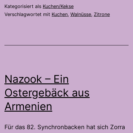
Das
Kategorisiert als
Kuchen/Kekse
perfekte
Verschlagwortet mit
Kuchen
,
Walnüsse
,
Zitrone
Duo
für
einen
Kuchen
Nazook – Ein
Ostergebäck aus
Armenien
Für das 82. Synchronbacken hat sich Zorra