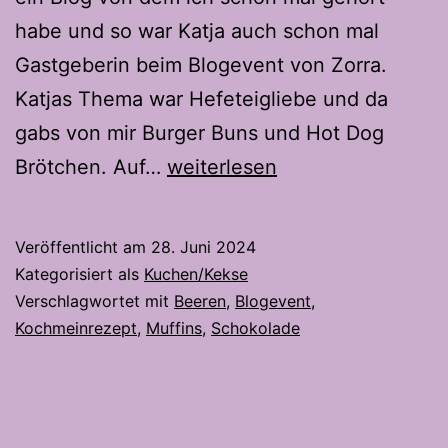
habe und so war Katja auch schon mal
Gastgeberin beim Blogevent von Zorra.
Katjas Thema war Hefeteigliebe und da
gabs von mir Burger Buns und Hot Dog
Muffins
Brötchen. Auf…
weiterlesen
nach
Sacher
Veröffentlicht am
28. Juni 2024
Art
Kategorisiert als
Kuchen/Kekse
mit
Verschlagwortet mit
Beeren
,
Blogevent
,
Kochmeinrezept
,
Muffins
,
Schokolade
frischen
Beeren