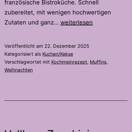
französische Bistroküche. Schnell
zubereitet, mit wenigen hochwertigen
Gewürz
Zutaten und ganz…
weiterlesen
Muffins
–
Veröffentlicht am
22. Dezember 2025
Mit
Kategorisiert als
Kuchen/Kekse
Frischkäse
Verschlagwortet mit
Kochmeinrezept
,
Muffins
,
Weihnachten
-
Kardamom
Topping