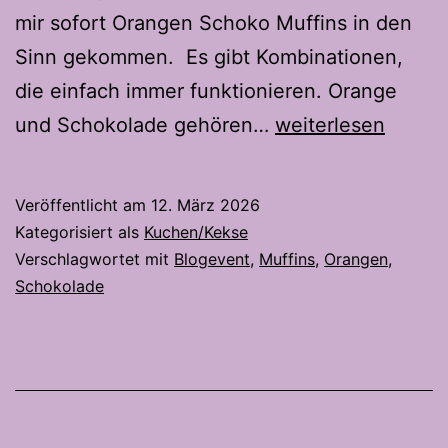
mir sofort Orangen Schoko Muffins in den
Sinn gekommen. Es gibt Kombinationen,
die einfach immer funktionieren. Orange
Orangen
und Schokolade gehören…
weiterlesen
Schoko
Muffins
Veröffentlicht am
12. März 2026
–
Kategorisiert als
Kuchen/Kekse
Fruchtig
Verschlagwortet mit
Blogevent
,
Muffins
,
Orangen
,
Schokolade
und
schokoladig