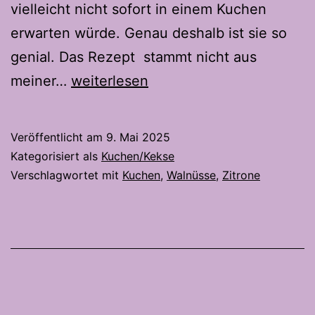
vielleicht nicht sofort in einem Kuchen
erwarten würde. Genau deshalb ist sie so
genial. Das Rezept stammt nicht aus
Zitrone
meiner…
weiterlesen
und
Walnuss-
Veröffentlicht am
9. Mai 2025
Das
Kategorisiert als
Kuchen/Kekse
perfekte
Verschlagwortet mit
Kuchen
,
Walnüsse
,
Zitrone
Duo
für
einen
Kuchen