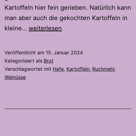
Kartoffeln hier fein gerieben. Natürlich kann
man aber auch die gekochten Kartoffeln in
Härdöpfel
kleine…
weiterlesen
Baumnuss
Brot
Veröffentlicht am
15. Januar 2024
(Kartoffel
Kategorisiert als
Brot
Walnuss
Verschlagwortet mit
Hefe
,
Kartoffeln
,
Ruchmehl
,
Walnüsse
Brot)