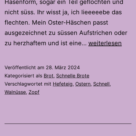
Hasenform, sogar ein Teil geflochten und
nicht süss. Ihr wisst ja, ich lieeeeebe das
flechten. Mein Oster-Häschen passt
ausgezeichnet zu süssen Aufstrichen oder
Oster
zu herzhaftem und ist eine…
weiterlesen
Häschen
Veröffentlicht am
28. März 2024
Kategorisiert als
Brot
,
Schnelle Brote
Verschlagwortet mit
Hefeteig
,
Ostern
,
Schnell
,
Walnüsse
,
Zopf