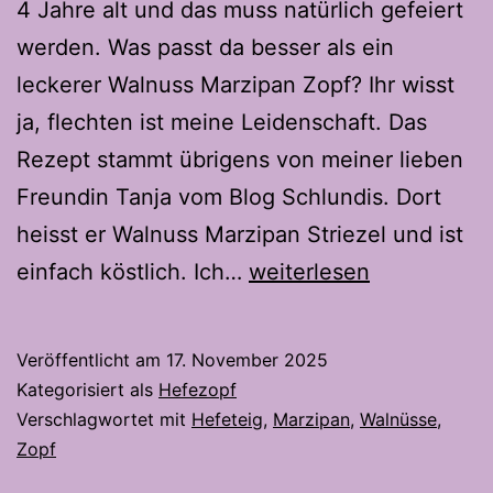
4 Jahre alt und das muss natürlich gefeiert
werden. Was passt da besser als ein
leckerer Walnuss Marzipan Zopf? Ihr wisst
ja, flechten ist meine Leidenschaft. Das
Rezept stammt übrigens von meiner lieben
Freundin Tanja vom Blog Schlundis. Dort
heisst er Walnuss Marzipan Striezel und ist
Walnuss
einfach köstlich. Ich…
weiterlesen
Marzipan
Zopf
Veröffentlicht am
17. November 2025
–
Kategorisiert als
Hefezopf
Das
Verschlagwortet mit
Hefeteig
,
Marzipan
,
Walnüsse
,
Zopf
beste