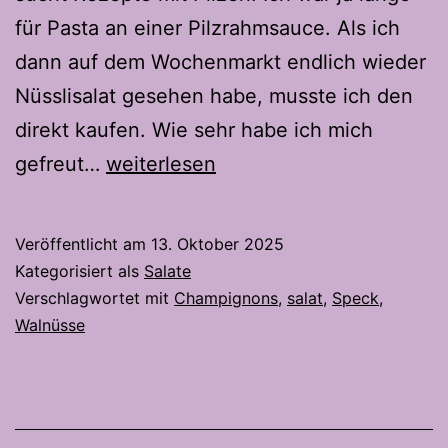
für Pasta an einer Pilzrahmsauce. Als ich
dann auf dem Wochenmarkt endlich wieder
Nüsslisalat gesehen habe, musste ich den
direkt kaufen. Wie sehr habe ich mich
Herbstlicher
gefreut…
weiterlesen
Nüsslisalat-
Es
Veröffentlicht am
13. Oktober 2025
geht
Kategorisiert als
Salate
auch
Verschlagwortet mit
Champignons
,
salat
,
Speck
,
Walnüsse
ohne
Ei