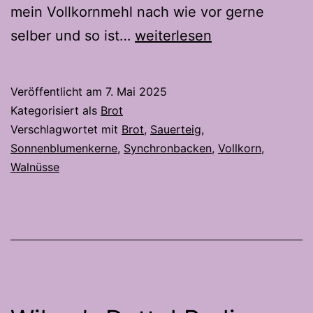
mein Vollkornmehl nach wie vor gerne
Vollkorn
selber und so ist…
weiterlesen
Nussknacker
mit
Veröffentlicht am
7. Mai 2025
Sonnenblumenkernen
Kategorisiert als
Brot
–
Verschlagwortet mit
Brot
,
Sauerteig
,
Sonnenblumenkerne
,
Synchronbacken
,
Vollkorn
,
Ein
Walnüsse
Brot
mit
Biss