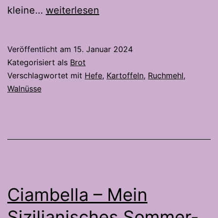
Härdöpfel
kleine…
weiterlesen
Baumnuss
Brot
Veröffentlicht am
15. Januar 2024
(Kartoffel
Kategorisiert als
Brot
Walnuss
Verschlagwortet mit
Hefe
,
Kartoffeln
,
Ruchmehl
,
Walnüsse
Brot)
Ciambella – Mein
Sizilianisches Sommer-