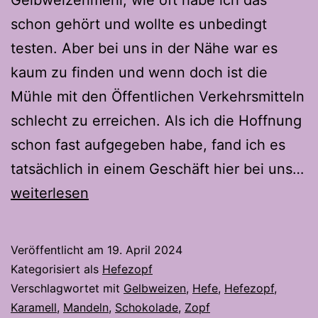
schon gehört und wollte es unbedingt
testen. Aber bei uns in der Nähe war es
kaum zu finden und wenn doch ist die
Mühle mit den Öffentlichen Verkehrsmitteln
schlecht zu erreichen. Als ich die Hoffnung
schon fast aufgegeben habe, fand ich es
tatsächlich in einem Geschäft hier bei uns…
Schoko
weiterlesen
–
Karamell
Veröffentlicht am
19. April 2024
Zopf
Kategorisiert als
Hefezopf
mit
Verschlagwortet mit
Gelbweizen
,
Hefe
,
Hefezopf
,
Karamell
,
Mandeln
,
Schokolade
,
Zopf
Gelbweizen