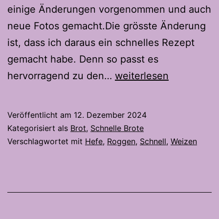
einige Änderungen vorgenommen und auch
neue Fotos gemacht.Die grösste Änderung
ist, dass ich daraus ein schnelles Rezept
gemacht habe. Denn so passt es
Huusbrot
hervorragend zu den…
weiterlesen
2.0
–
Veröffentlicht am
12. Dezember 2024
Das
Kategorisiert als
Brot
,
Schnelle Brote
schnelle
Verschlagwortet mit
Hefe
,
Roggen
,
Schnell
,
Weizen
Hausbrot