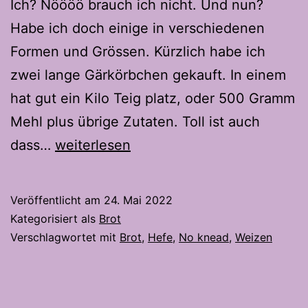
Ich? Nöööö brauch ich nicht. Und nun?
Habe ich doch einige in verschiedenen
Formen und Grössen. Kürzlich habe ich
zwei lange Gärkörbchen gekauft. In einem
hat gut ein Kilo Teig platz, oder 500 Gramm
Mehl plus übrige Zutaten. Toll ist auch
Easy
dass…
weiterlesen
White
Bread
Veröffentlicht am
24. Mai 2022
Kategorisiert als
Brot
Verschlagwortet mit
Brot
,
Hefe
,
No knead
,
Weizen