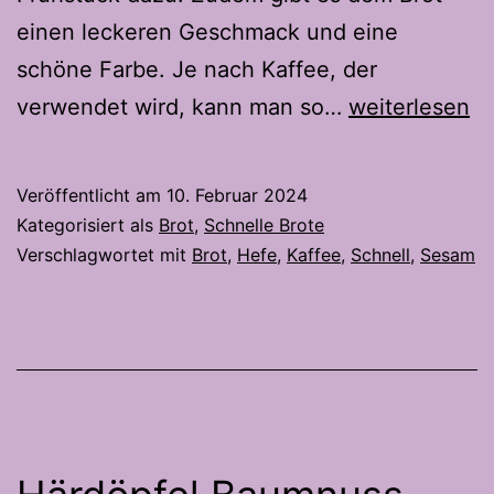
einen leckeren Geschmack und eine
schöne Farbe. Je nach Kaffee, der
Schnelles
verwendet wird, kann man so…
weiterlesen
Kaffeebrot
Veröffentlicht am
10. Februar 2024
Kategorisiert als
Brot
,
Schnelle Brote
Verschlagwortet mit
Brot
,
Hefe
,
Kaffee
,
Schnell
,
Sesam