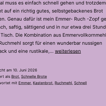
l muss es einfach schnell gehen und trotzde
t auf ein richtig gutes, selbstgebackenes Brot
en. Genau dafür ist mein Emmer- Ruch -Zopf g
ch, saftig, sättigend und in nur etwa drei Stund
 Tisch. Die Kombination aus Emmervollkornmeh
Ruchmehl sorgt für einen wunderbar nussigen
Schneller
ck und eine rustikale,…
weiterlesen
Emmer-
Ruch-
icht am
10. Juni 2026
Zopf-
ert als
Brot
,
Schnelle Brote
Das
wortet mit
Emmer
,
Kastenbrot
,
Ruchmehl
,
Schnell
geflochtene
Kastenbrot