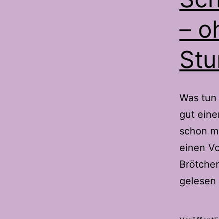
– o
Stu
Was tun 
gut eine
schon ma
einen Vo
Brötchen
gelesen