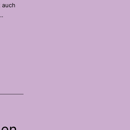
t auch
Knusprige
h…
Halbweiss
Brötchen
–
In
nur
4
Stunden
auf
dem
Tisch
hen