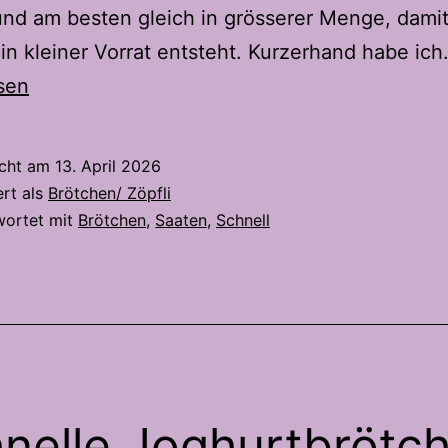
nd am besten gleich in grösserer Menge, dami
in kleiner Vorrat entsteht. Kurzerhand habe ic
sen
icht am
13. April 2026
ert als
Brötchen/ Zöpfli
wortet mit
Brötchen
,
Saaten
,
Schnell
nelle Joghurtbrötc