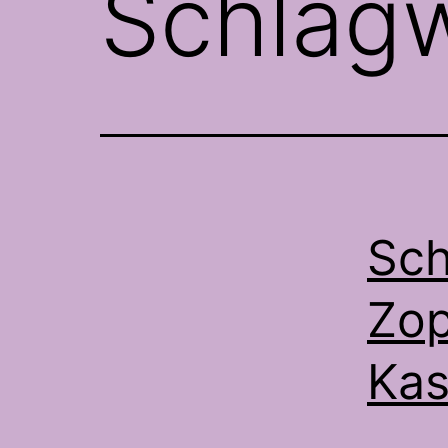
Schlag
Sch
Zop
Kas