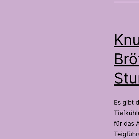
Knu
Brö
Stu
Es gibt 
Tiefkühl
für das 
Teigführ