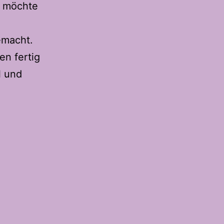
m möchte
emacht.
en fertig
l und