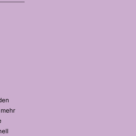
 den
n mehr
e
ell