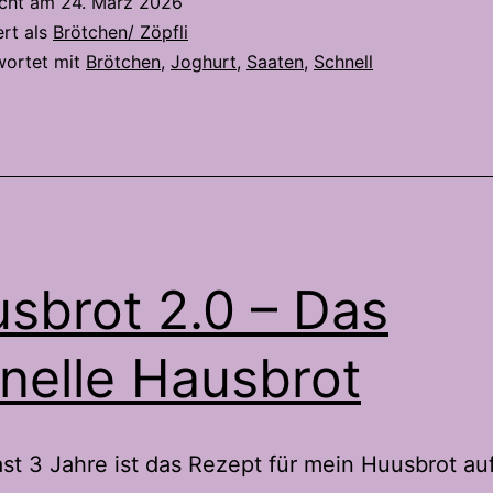
icht am
24. März 2026
ohne
ert als
Brötchen/ Zöpfli
Hefe
wortet mit
Brötchen
,
Joghurt
,
Saaten
,
Schnell
und
in
einer
Stunde
auf
dem
sbrot 2.0 – Das
Tisch
nelle Hausbrot
st 3 Jahre ist das Rezept für mein Huusbrot au