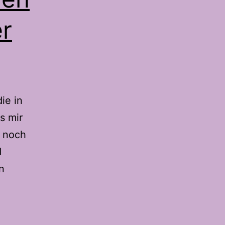
er
ie in
s mir
r noch
d
n