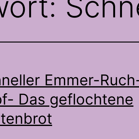
wort:
Schne
neller Emmer-Ruch
f- Das geflochtene
tenbrot