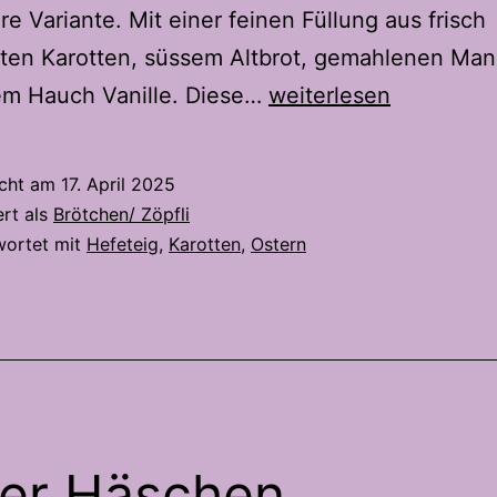
e Variante. Mit einer feinen Füllung aus frisch
lten Karotten, süssem Altbrot, gemahlenen Man
Süsse
em Hauch Vanille. Diese…
weiterlesen
Hefeschnecken
mit
icht am
17. April 2025
saftiger
ert als
Brötchen/ Zöpfli
Karottenfüllung
wortet mit
Hefeteig
,
Karotten
,
Ostern
–
Ein
Highlight
auf
jeder
Ostertafel
er Häschen