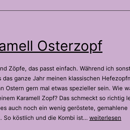
amell Osterzopf
nd Zöpfe, das passt einfach. Während ich sons
s das ganze Jahr meinen klassischen Hefezopf
an Ostern gern mal etwas spezieller sein. Wie w
einem Karamell Zopf? Das schmeckt so richtig l
 es auch noch ein wenig geröstete, gemahlene
Karamell
 So köstlich und die Kombi ist…
weiterlesen
Osterzopf