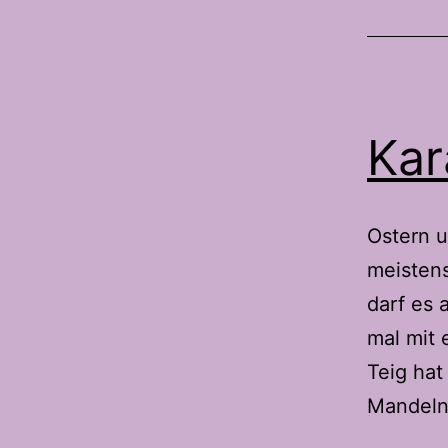
Kar
Ostern u
meisten
darf es 
mal mit 
Teig hat
Mandeln.