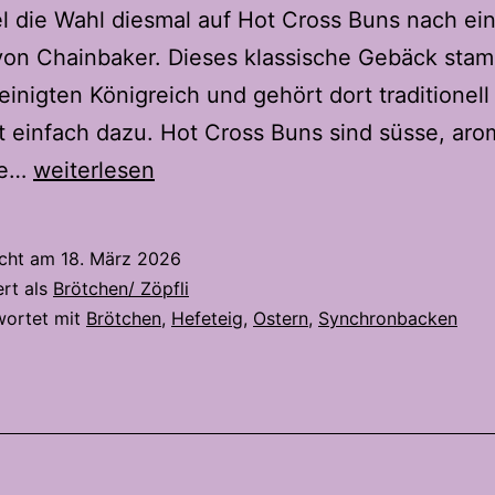
iel die Wahl diesmal auf Hot Cross Buns nach e
von Chainbaker. Dieses klassische Gebäck sta
inigten Königreich und gehört dort traditionell
t einfach dazu. Hot Cross Buns sind süsse, aro
Hot
te…
weiterlesen
Cross
Buns
icht am
18. März 2026
–
ert als
Brötchen/ Zöpfli
süsses
wortet mit
Brötchen
,
Hefeteig
,
Ostern
,
Synchronbacken
Hefegebäck
für
Ostern