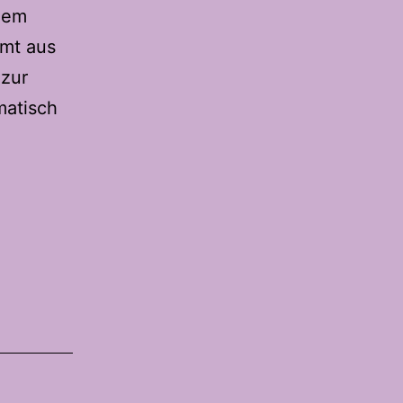
inem
mmt aus
 zur
matisch