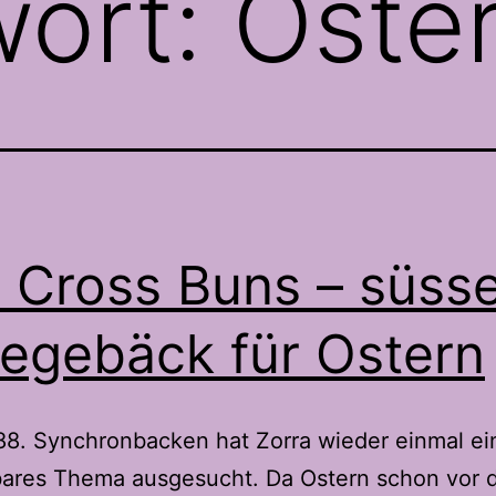
wort:
Oste
 Cross Buns – süss
egebäck für Ostern
88. Synchronbacken hat Zorra wieder einmal ei
ares Thema ausgesucht. Da Ostern schon vor d