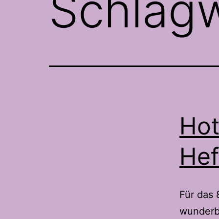
Schlag
Hot
Hef
Für das 
wunderb