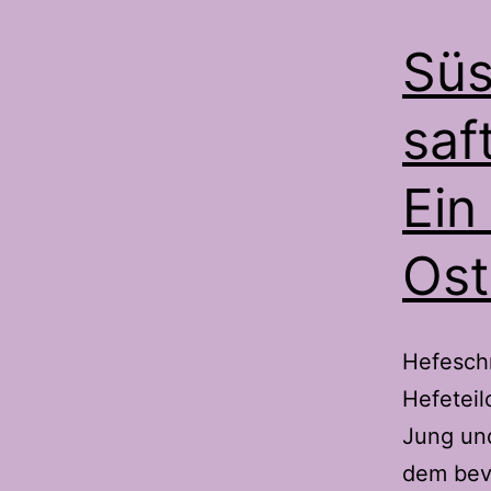
Süs
saf
Ein
Ost
Hefesch
Hefeteil
Jung und
dem bev