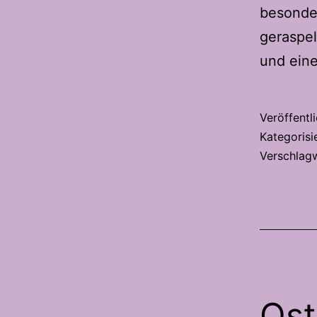
besonder
geraspe
und ein
Veröffentl
Kategorisi
Verschlag
Ost