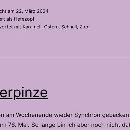
icht am
22. März 2024
ert als
Hefezopf
wortet mit
Karamell
,
Ostern
,
Schnell
,
Zopf
erpinze
en am Wochenende wieder Synchron gebacken
m 76. Mal. So lange bin ich aber noch nicht da