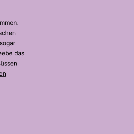
sammen.
äschen
 sogar
eeebe das
süssen
sen