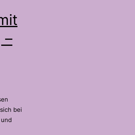
mit
 –
sen
 sich bei
 und