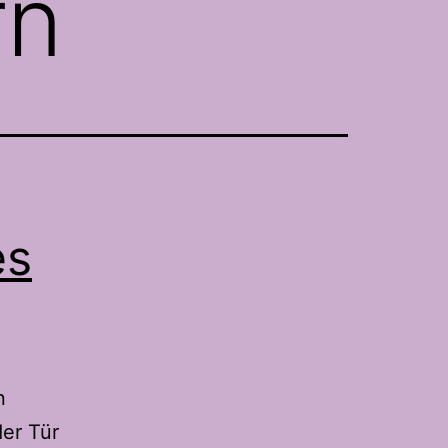
rn
es
n
er Tür