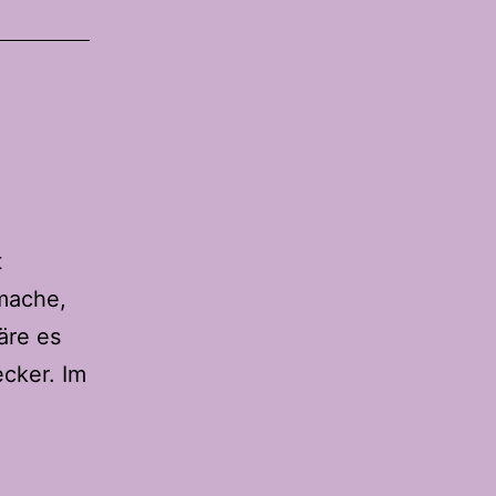
t
mache,
äre es
ecker. Im