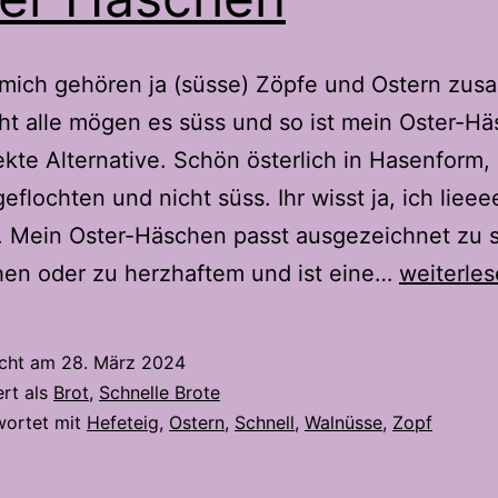
 mich gehören ja (süsse) Zöpfe und Ostern zu
ht alle mögen es süss und so ist mein Oster-H
ekte Alternative. Schön österlich in Hasenform,
 geflochten und nicht süss. Ihr wisst ja, ich liee
. Mein Oster-Häschen passt ausgezeichnet zu 
Oster
hen oder zu herzhaftem und ist eine…
weiterle
Häschen
icht am
28. März 2024
ert als
Brot
,
Schnelle Brote
wortet mit
Hefeteig
,
Ostern
,
Schnell
,
Walnüsse
,
Zopf