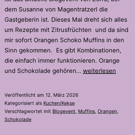
dem Susanne von Magentratzerl die
Gastgeberin ist. Dieses Mal dreht sich alles
um Rezepte mit Zitrusfrüchten und da sind
mir sofort Orangen Schoko Muffins in den
Sinn gekommen. Es gibt Kombinationen,
die einfach immer funktionieren. Orange
Orangen
und Schokolade gehören…
weiterlesen
Schoko
Muffins
Veröffentlicht am
12. März 2026
–
Kategorisiert als
Kuchen/Kekse
Fruchtig
Verschlagwortet mit
Blogevent
,
Muffins
,
Orangen
,
Schokolade
und
schokoladig