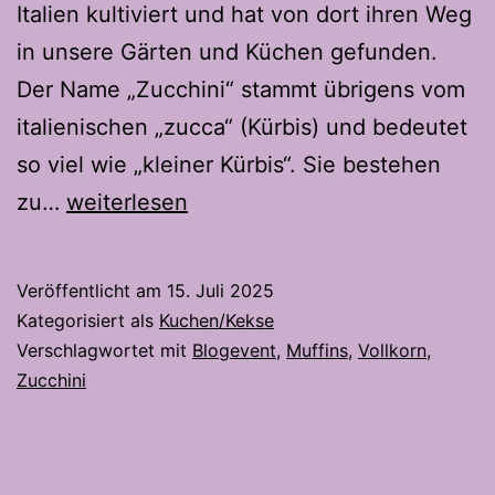
Italien kultiviert und hat von dort ihren Weg
in unsere Gärten und Küchen gefunden.
Der Name „Zucchini“ stammt übrigens vom
italienischen „zucca“ (Kürbis) und bedeutet
so viel wie „kleiner Kürbis“. Sie bestehen
Vollkorn
zu…
weiterlesen
Zucchini
Muffins-
Veröffentlicht am
15. Juli 2025
Mit
Kategorisiert als
Kuchen/Kekse
Schoggi
Verschlagwortet mit
Blogevent
,
Muffins
,
Vollkorn
,
Zucchini
Stückli
für
noch