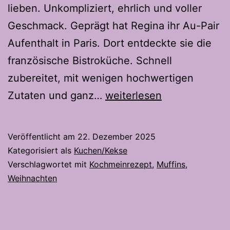
lieben. Unkompliziert, ehrlich und voller
Geschmack. Geprägt hat Regina ihr Au-Pair
Aufenthalt in Paris. Dort entdeckte sie die
französische Bistroküche. Schnell
zubereitet, mit wenigen hochwertigen
Gewürz
Zutaten und ganz…
weiterlesen
Muffins
–
Veröffentlicht am
22. Dezember 2025
Mit
Kategorisiert als
Kuchen/Kekse
Frischkäse
Verschlagwortet mit
Kochmeinrezept
,
Muffins
,
Weihnachten
-
Kardamom
Topping