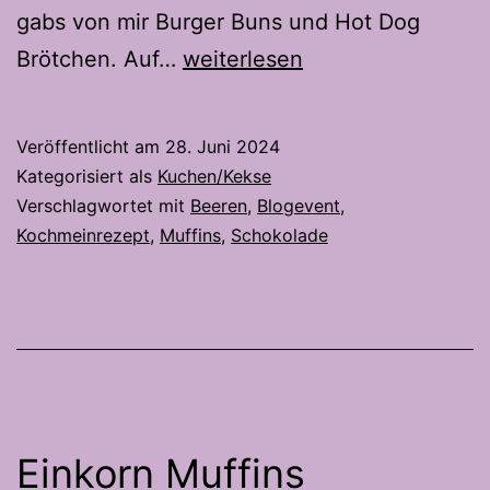
gabs von mir Burger Buns und Hot Dog
Muffins
Brötchen. Auf…
weiterlesen
nach
Sacher
Veröffentlicht am
28. Juni 2024
Art
Kategorisiert als
Kuchen/Kekse
mit
Verschlagwortet mit
Beeren
,
Blogevent
,
Kochmeinrezept
,
Muffins
,
Schokolade
frischen
Beeren
Einkorn Muffins