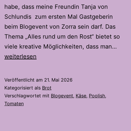
habe, dass meine Freundin Tanja von
Schlundis zum ersten Mal Gastgeberin
beim Blogevent von Zorra sein darf. Das
Thema „Alles rund um den Rost“ bietet so
Toma
viele kreative Möglichkeiten, dass man…
Käse
weiterlesen
Stan
à
Veröffentlicht am
21. Mai 2026
la
Kategorisiert als
Brot
Pain
Verschlagwortet mit
Blogevent
,
Käse
,
Poolish
,
Tomaten
d’Épi
–
Die