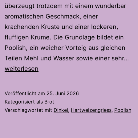
überzeugt trotzdem mit einem wunderbar
aromatischen Geschmack, einer
krachenden Kruste und einer lockeren,
fluffigen Krume. Die Grundlage bildet ein
Poolish, ein weicher Vorteig aus gleichen
All
Teilen Mehl und Wasser sowie einer sehr…
mit
weiterlesen
Poo
Ar
Veröffentlicht am
25. Juni 2026
un
Kategorisiert als
Brot
ea
Verschlagwortet mit
Dinkel
,
Hartweizengriess
,
Poolish