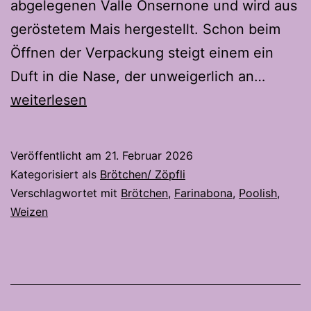
abgelegenen Valle Onsernone und wird aus
geröstetem Mais hergestellt. Schon beim
Öffnen der Verpackung steigt einem ein
Panini
Duft in die Nase, der unweigerlich an…
Bona
weiterlesen
–
Ein
Veröffentlicht am
21. Februar 2026
Hauch
Kategorisiert als
Brötchen/ Zöpfli
Tessin
Verschlagwortet mit
Brötchen
,
Farinabona
,
Poolish
,
Weizen
in
meine
Brötch