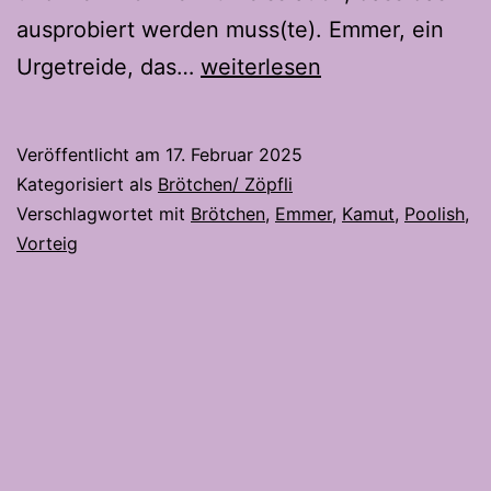
ausprobiert werden muss(te). Emmer, ein
Emmer-
Urgetreide, das…
weiterlesen
Kamut
Brötchen
Veröffentlicht am
17. Februar 2025
mit
Kategorisiert als
Brötchen/ Zöpfli
Poolish
Verschlagwortet mit
Brötchen
,
Emmer
,
Kamut
,
Poolish
,
Vorteig
–
Ein
Genuss
aus
Urgetreide