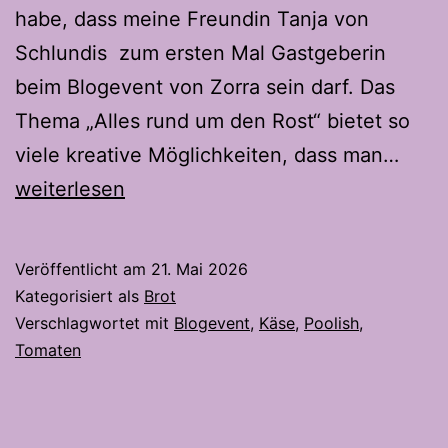
habe, dass meine Freundin Tanja von
Schlundis zum ersten Mal Gastgeberin
beim Blogevent von Zorra sein darf. Das
Thema „Alles rund um den Rost“ bietet so
Toma
viele kreative Möglichkeiten, dass man…
Käse
weiterlesen
Stan
à
Veröffentlicht am
21. Mai 2026
la
Kategorisiert als
Brot
Pain
Verschlagwortet mit
Blogevent
,
Käse
,
Poolish
,
Tomaten
d’Épi
–
Die