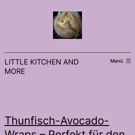
Zum
Inhalt
springen
LITTLE KITCHEN AND
Menü
MORE
Thunfisch-Avocado-
Wraps – Perfekt für den