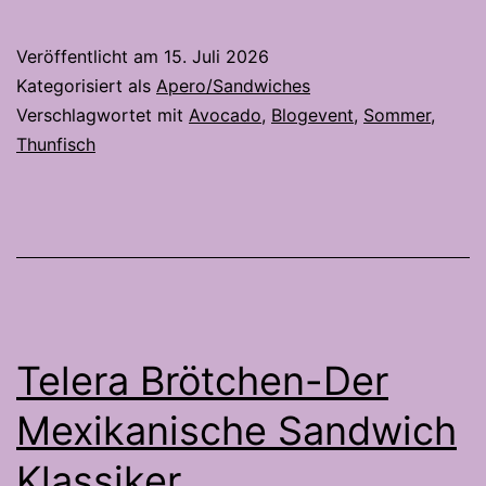
Wr
–
Veröffentlicht am
15. Juli 2026
Pe
Kategorisiert als
Apero/Sandwiches
für
Verschlagwortet mit
Avocado
,
Blogevent
,
Sommer
,
Thunfisch
de
So
Telera Brötchen-Der
Mexikanische Sandwich
Klassiker