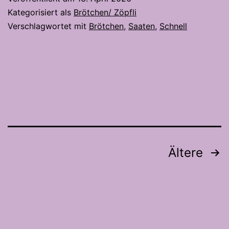
–
Kategorisiert als
Brötchen/ Zöpfli
In
Verschlagwortet mit
Brötchen
,
Saaten
,
Schnell
nur
4
Stunden
auf
dem
Tisch
Seitennummerierung
Ältere
der
Beiträge