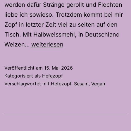
werden dafür Stränge gerollt und Flechten
liebe ich sowieso. Trotzdem kommt bei mir
Zopf in letzter Zeit viel zu selten auf den
Tisch. Mit Halbweissmehl, in Deutschland
Veganer
Weizen…
weiterlesen
Weizen-
Einkorn
Veröffentlicht am
15. Mai 2026
Zopf
Kategorisiert als
Hefezopf
–
Verschlagwortet mit
Hefezopf
,
Sesam
,
Vegan
Auch
mit
6
Strängen