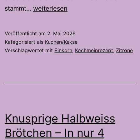
Crostata
stammt…
weiterlesen
al
Limone
Veröffentlicht am
2. Mai 2026
–
Kategorisiert als
Kuchen/Kekse
Die
Verschlagwortet mit
Einkorn
,
Kochmeinrezept
,
Zitrone
Sizilianische
Zitronentarte
Knusprige Halbweiss
Brötchen – In nur 4