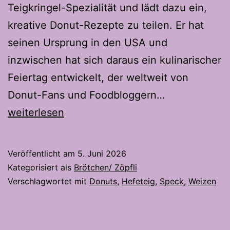
Teigkringel-Spezialität und lädt dazu ein,
kreative Donut-Rezepte zu teilen. Er hat
seinen Ursprung in den USA und
inzwischen hat sich daraus ein kulinarischer
Feiertag entwickelt, der weltweit von
Flammkuche
Donut-Fans und Foodbloggern…
Donuts-
weiterlesen
Der
Snack-
Veröffentlicht am
5. Juni 2026
Hit
Kategorisiert als
Brötchen/ Zöpfli
in
Verschlagwortet mit
Donuts
,
Hefeteig
,
Speck
,
Weizen
Donutform