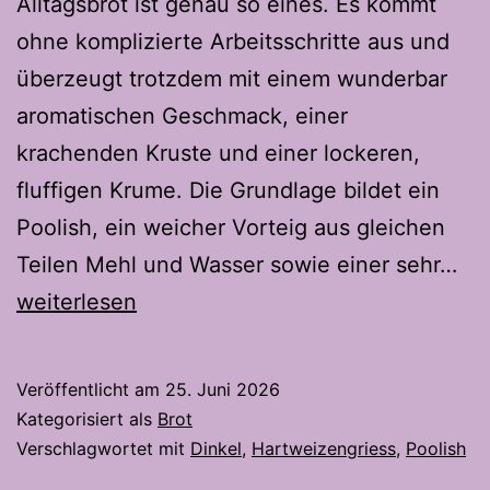
Alltagsbrot ist genau so eines. Es kommt
ohne komplizierte Arbeitsschritte aus und
überzeugt trotzdem mit einem wunderbar
aromatischen Geschmack, einer
krachenden Kruste und einer lockeren,
fluffigen Krume. Die Grundlage bildet ein
Poolish, ein weicher Vorteig aus gleichen
All
Teilen Mehl und Wasser sowie einer sehr…
mit
weiterlesen
Poo
Ar
Veröffentlicht am
25. Juni 2026
un
Kategorisiert als
Brot
ea
Verschlagwortet mit
Dinkel
,
Hartweizengriess
,
Poolish