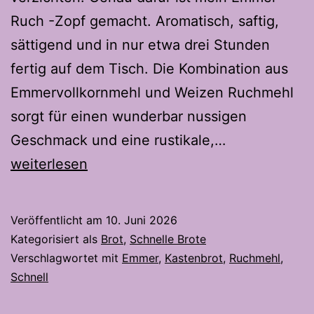
Ruch -Zopf gemacht. Aromatisch, saftig,
sättigend und in nur etwa drei Stunden
fertig auf dem Tisch. Die Kombination aus
Emmervollkornmehl und Weizen Ruchmehl
sorgt für einen wunderbar nussigen
Schneller
Geschmack und eine rustikale,…
Emmer-
weiterlesen
Ruch-
Zopf-
Veröffentlicht am
10. Juni 2026
Das
Kategorisiert als
Brot
,
Schnelle Brote
geflochtene
Verschlagwortet mit
Emmer
,
Kastenbrot
,
Ruchmehl
,
Schnell
Kastenbrot