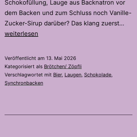
Schokofüllung, Lauge aus Backnatron vor
dem Backen und zum Schluss noch Vanille-
Sch
Zucker-Sirup darüber? Das klang zuerst…
Pret
weiterlesen
Bun
–
Veröffentlicht am
13. Mai 2026
Süss
Kategorisiert als
Brötchen/ Zöpfli
salz
Verschlagwortet mit
Bier
,
Laugen
,
Schokolade
,
Synchronbacken
und
übe
gut